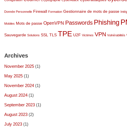
Configuration
Cryptographie
CyberAttack
Firewall
Gestionnaire de mots de passe
Donnée Personnelle
Formation
Intég
P
Phishing
Passwords
OpenVPN
Mots de passe
Mobiles
TPE
VPN
Sauvegarde
SSL
TLS
U2F
Solutions
Victimes
Vulnérabilités
Archives
November 2025
(1)
May 2025
(1)
November 2024
(1)
August 2024
(1)
September 2023
(1)
August 2023
(2)
July 2023
(1)